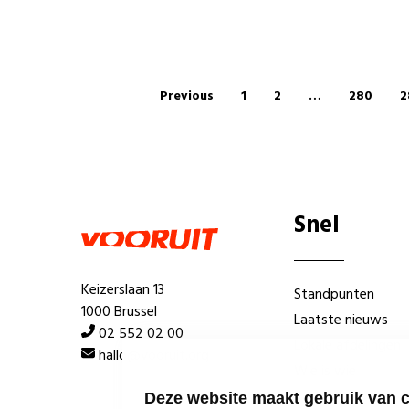
Previous
1
2
…
280
2
Snel
Keizerslaan 13
Standpunten
1000 Brussel
Laatste nieuws
02 552 02 00
Lokale afdelingen
hallo@vooruit.org
Wie is wie
Deze website maakt gebruik van 