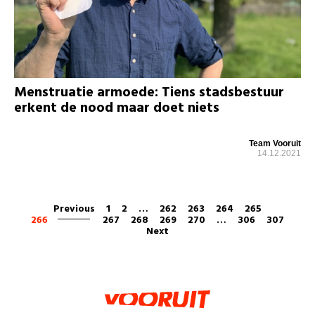
Menstruatie armoede: Tiens stadsbestuur
erkent de nood maar doet niets
Team Vooruit
14.12.2021
Previous
1
2
…
262
263
264
265
266
267
268
269
270
…
306
307
Next