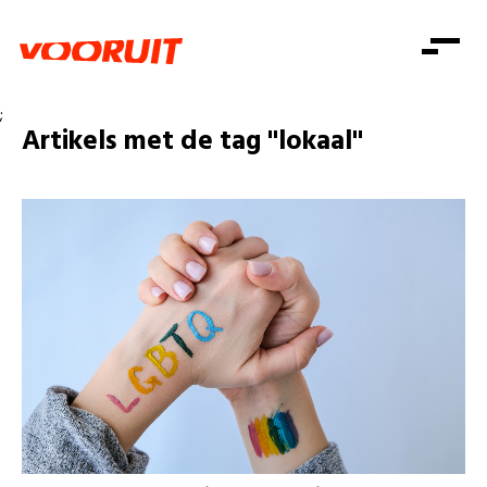
Laatste nieuws
Alle artikels
Beweging
;
Mission statement
Koopkracht
Dicht bij jou
Artikels met de tag "lokaal"
Onze mensen
Doe mee
Zorg
Doe mee
Shop
Standpunten
Gelijke kansen
Word lid
Zoeken
Vacatures
Welzijn
Login
Login
Mis niets
Consumentenbescherming
Pensioenen
Doe mee
Kinderen en jongeren