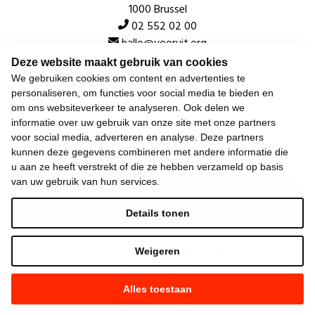
1000 Brussel
02 552 02 00
hallo@vooruit.org
Deze website maakt gebruik van cookies
We gebruiken cookies om content en advertenties te
Snel
personaliseren, om functies voor social media te bieden en
om ons websiteverkeer te analyseren. Ook delen we
Over de beweging
informatie over uw gebruik van onze site met onze partners
voor social media, adverteren en analyse. Deze partners
Algemeen
kunnen deze gegevens combineren met andere informatie die
u aan ze heeft verstrekt of die ze hebben verzameld op basis
van uw gebruik van hun services.
Laatste nieuws
Details tonen
Weigeren
Alles toestaan
©
2026
Vooruit —
Privacyverklaring
—
Gebruiksvoorwaarden
—
Cookieverklaring
—
Gemaakt met NationBuilder