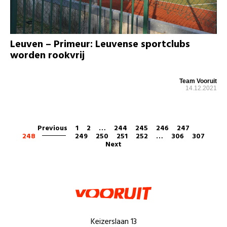
Leuven – Primeur: Leuvense sportclubs
worden rookvrij
Team Vooruit
14.12.2021
Previous
1
2
…
244
245
246
247
248
249
250
251
252
…
306
307
Next
Keizerslaan 13