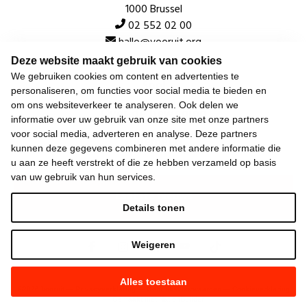
1000 Brussel
02 552 02 00
hallo@vooruit.org
Deze website maakt gebruik van cookies
We gebruiken cookies om content en advertenties te
Snel
personaliseren, om functies voor social media te bieden en
om ons websiteverkeer te analyseren. Ook delen we
Over de beweging
informatie over uw gebruik van onze site met onze partners
voor social media, adverteren en analyse. Deze partners
Algemeen
kunnen deze gegevens combineren met andere informatie die
u aan ze heeft verstrekt of die ze hebben verzameld op basis
van uw gebruik van hun services.
Laatste nieuws
Details tonen
Weigeren
Alles toestaan
©
2026
Vooruit —
Privacyverklaring
—
Gebruiksvoorwaarden
—
Cookieverklaring
—
Gemaakt met NationBuilder