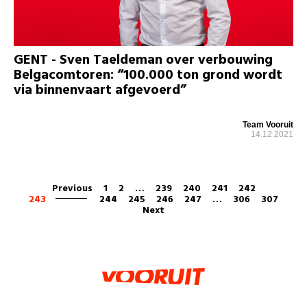
GENT - Sven Taeldeman over verbouwing
Belgacomtoren: “100.000 ton grond wordt
via binnenvaart afgevoerd”
Team Vooruit
14.12.2021
Previous
1
2
…
239
240
241
242
243
244
245
246
247
…
306
307
Next