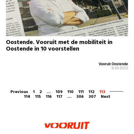
Oostende. Vooruit met de mobiliteit in
Oostende in 10 voorstellen
Vooruit Oostende
8.09.2023
Previous
1
2
…
109
110
111
112
113
114
115
116
117
…
306
307
Next