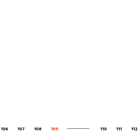
106
107
108
109
110
111
112