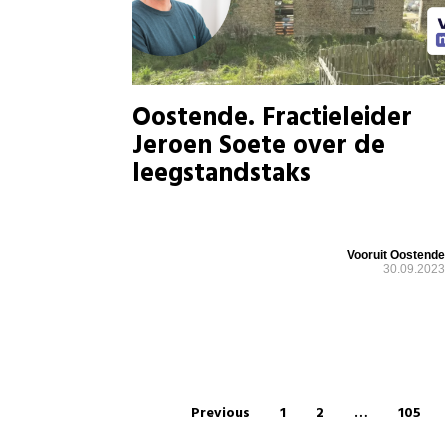
Oostende. Fractieleider
Jeroen Soete over de
leegstandstaks
Vooruit Oostende
30.09.2023
Previous
1
2
…
105