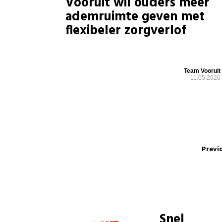
Vooruit wil ouders meer
ademruimte geven met
flexibeler zorgverlof
Team Vooruit
11.05.2026
Previ
Snel