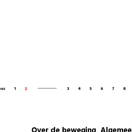
ous
1
2
3
4
5
6
7
8
Over de beweging
Algemee