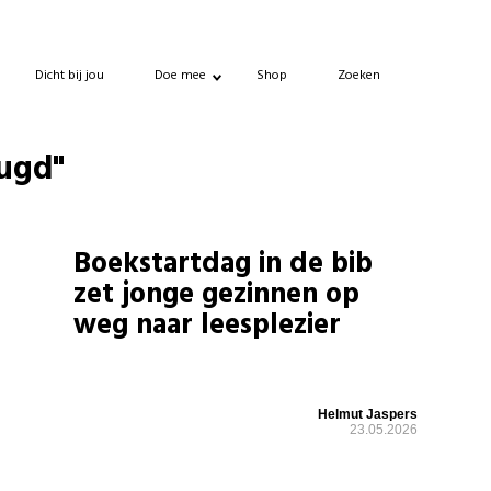
Dicht bij jou
Doe mee
Shop
Zoeken
eugd"
Boekstartdag in de bib
zet jonge gezinnen op
weg naar leesplezier
Helmut Jaspers
23.05.2026