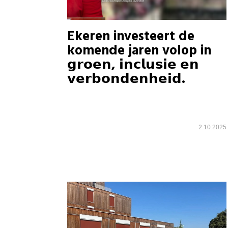
Ekeren investeert de
komende jaren volop in
𝗴𝗿𝗼𝗲𝗻, 𝗶𝗻𝗰𝗹𝘂𝘀𝗶𝗲 𝗲𝗻
𝘃𝗲𝗿𝗯𝗼𝗻𝗱𝗲𝗻𝗵𝗲𝗶𝗱.
2.10.2025