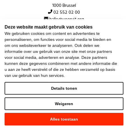
1000 Brussel
02 552 02 00
hallo@vooruit.org
Deze website maakt gebruik van cookies
We gebruiken cookies om content en advertenties te
Snel
personaliseren, om functies voor social media te bieden en
om ons websiteverkeer te analyseren. Ook delen we
Over de beweging
informatie over uw gebruik van onze site met onze partners
voor social media, adverteren en analyse. Deze partners
Algemeen
kunnen deze gegevens combineren met andere informatie die
u aan ze heeft verstrekt of die ze hebben verzameld op basis
van uw gebruik van hun services.
Laatste nieuws
Details tonen
Weigeren
Alles toestaan
©
2026
Vooruit —
Privacyverklaring
—
Gebruiksvoorwaarden
—
Cookieverklaring
—
Gemaakt met NationBuilder