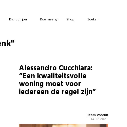
Dicht bij jou
Doe mee
Shop
Zoeken
enk"
Alessandro Cucchiara:
“Een kwaliteitsvolle
woning moet voor
iedereen de regel zijn”
Team Vooruit
14.12.2021