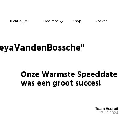
Dicht bij jou
Doe mee
Shop
Zoeken
FreyaVandenBossche"
Onze Warmste Speeddate
was een groot succes!
Team Vooruit
17.12.2024