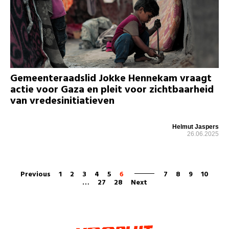
Gemeenteraadslid Jokke Hennekam vraagt
actie voor Gaza en pleit voor zichtbaarheid
van vredesinitiatieven
Helmut Jaspers
26.06.2025
Previous
1
2
3
4
5
6
7
8
9
10
…
27
28
Next