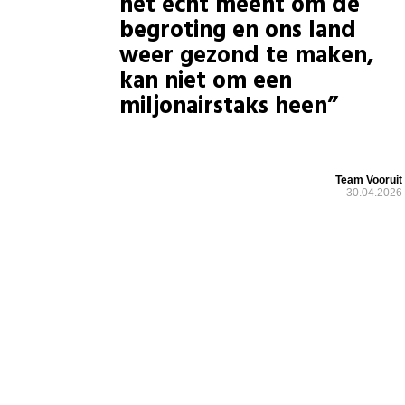
het écht meent om de
begroting en ons land
weer gezond te maken,
kan niet om een
miljonairstaks heen”
Team Vooruit
30.04.2026