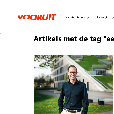
Laatste nieuws
Beweging
;
Artikels met de tag "ee