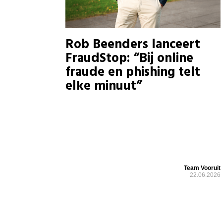
Rob Beenders lanceert
FraudStop: “Bij online
fraude en phishing telt
elke minuut”
Team Vooruit
22.06.2026