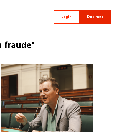
Login
Doe mee
n fraude"