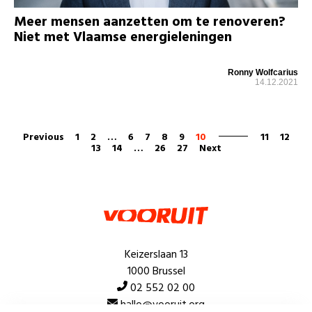
Meer mensen aanzetten om te renoveren?
Niet met Vlaamse energieleningen
Ronny Wolfcarius
14.12.2021
Previous
1
2
…
6
7
8
9
10
11
12
13
14
…
26
27
Next
Keizerslaan 13
1000 Brussel
02 552 02 00
hallo@vooruit.org