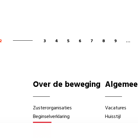
2
3
4
5
6
7
8
9
…
Over de beweging
Algemee
Zusterorganisaties
Vacatures
Beginselverklaring
Huisstijl