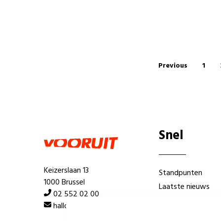
Previous
1
Snel
Keizerslaan 13
Standpunten
1000 Brussel
Laatste nieuws
02 552 02 00
Lokale afdelingen
hallo@vooruit.org
Wie is wie