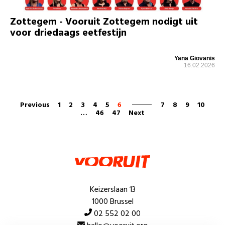
Zottegem - Vooruit Zottegem nodigt uit
voor driedaags eetfestijn
Yana Giovanis
16.02.2026
Previous
1
2
3
4
5
6
7
8
9
10
…
46
47
Next
Keizerslaan 13
1000 Brussel
02 552 02 00