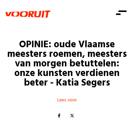
Laatste nieuws
Alle artikels
Beweging
Mission statement
Koopkracht
Dicht bij jou
OPINIE: oude Vlaamse
Onze mensen
Doe mee
Zorg
meesters roemen, meesters
Doe mee
Shop
Standpunten
Gelijke kansen
van morgen betuttelen:
Word lid
Zoeken
onze kunsten verdienen
Vacatures
Welzijn
Login
Login
beter - Katia Segers
Mis niets
Consumentenbescherming
Pensioenen
Doe mee
Lees voor
Kinderen en jongeren