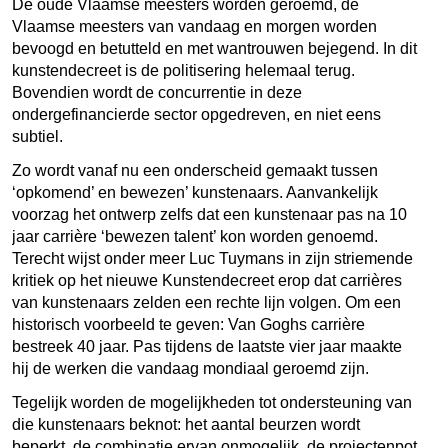
De oude Vlaamse meesters worden geroemd, de
Vlaamse meesters van vandaag en morgen worden
bevoogd en betutteld en met wantrouwen bejegend. In dit
kunstendecreet is de politisering helemaal terug.
Bovendien wordt de concurrentie in deze
ondergefinancierde sector opgedreven, en niet eens
subtiel.
Zo wordt vanaf nu een onderscheid gemaakt tussen
‘opkomend’ en bewezen’ kunstenaars. Aanvankelijk
voorzag het ontwerp zelfs dat een kunstenaar pas na 10
jaar carrière ‘bewezen talent’ kon worden genoemd.
Terecht wijst onder meer Luc Tuymans in zijn striemende
kritiek op het nieuwe Kunstendecreet erop dat carrières
van kunstenaars zelden een rechte lijn volgen. Om een
historisch voorbeeld te geven: Van Goghs carrière
bestreek 40 jaar. Pas tijdens de laatste vier jaar maakte
hij de werken die vandaag mondiaal geroemd zijn.
Tegelijk worden de mogelijkheden tot ondersteuning van
die kunstenaars beknot: het aantal beurzen wordt
beperkt, de combinatie ervan onmogelijk, de projectenpot