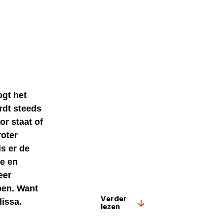
gt het
dt steeds
or staat of
roter
s er de
e en
eer
pen. Want
Verder
lissa.
lezen