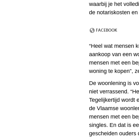
waarbij je het volle
de notariskosten en 
“Heel wat mensen ku
aankoop van een wo
mensen met een bep
woning te kopen”, z
De woonlening is voo
niet verrassend. “He
Tegelijkertijd word
de Vlaamse woonlen
mensen met een bep
singles. En dat is 
gescheiden ouders d