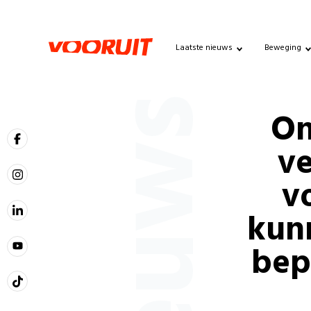
Laatste nieuws
Beweging
Nieuws
On
v
v
kun
bep