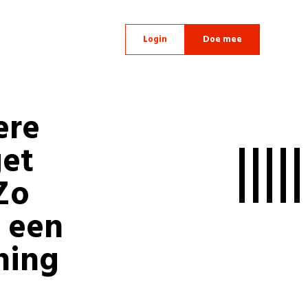
Login
Doe mee
ere
et
Zo
 een
ning