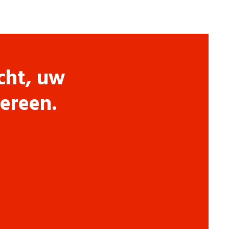
cht, uw
dereen.