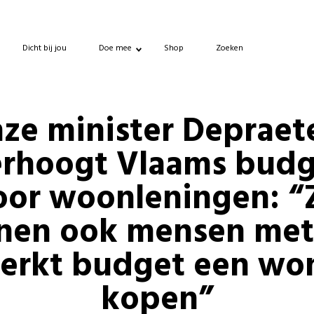
Dicht bij jou
Doe mee
Shop
Zoeken
ze minister Depraet
erhoogt Vlaams budg
oor woonleningen: “
nen ook mensen met
erkt budget een wo
kopen”