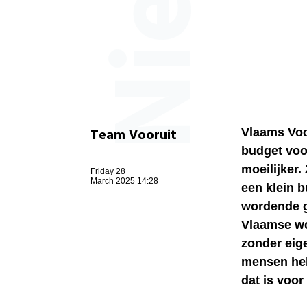
Team Vooruit
Vlaams Voo
budget voo
moeilijker.
Friday 28
March 2025 14:28
een klein b
wordende g
Vlaamse wo
zonder eige
mensen hel
dat is voor