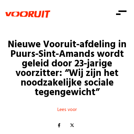
Laatste nieuws
Alle artikels
Beweging
Mission statement
Koopkracht
Dicht bij jou
Nieuwe Vooruit-afdeling in
Onze mensen
Doe mee
Zorg
Puurs-Sint-Amands wordt
Doe mee
Shop
Standpunten
Gelijke kansen
geleid door 23-jarige
Word lid
Zoeken
voorzitter: “Wij zijn het
Vacatures
Welzijn
Login
Login
noodzakelijke sociale
Mis niets
Consumentenbescherming
tegengewicht”
Pensioenen
Doe mee
Kinderen en jongeren
Lees voor