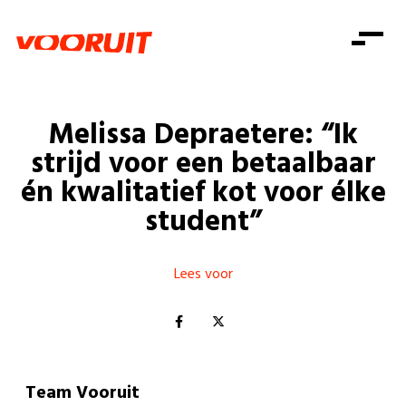
Laatste nieuws
Alle artikels
Beweging
Mission statement
Koopkracht
Dicht bij jou
Melissa Depraetere: “Ik
Onze mensen
Doe mee
Zorg
strijd voor een betaalbaar
Doe mee
Shop
Standpunten
Gelijke kansen
én kwalitatief kot voor élke
Word lid
Zoeken
student”
Vacatures
Welzijn
Login
Login
Mis niets
Consumentenbescherming
Lees voor
Pensioenen
Doe mee
Kinderen en jongeren
Team Vooruit