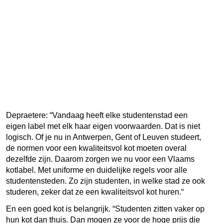
nu
zelf
ma
bes
wat
een
‘go
kot’
inh
Depraetere: “Vandaag heeft elke studentenstad een
eigen label met elk haar eigen voorwaarden. Dat is niet
logisch. Of je nu in Antwerpen, Gent of Leuven studeert,
de normen voor een kwaliteitsvol kot moeten overal
dezelfde zijn.
Daarom zorgen we nu voor een Vlaams
kotlabel. Met uniforme en duidelijke regels voor alle
studentensteden. Zo zijn studenten, in welke stad ze ook
studeren, zeker dat ze een kwaliteitsvol kot huren.“
En een goed kot is belangrijk. “Studenten zitten vaker op
hun kot dan thuis. Dan mogen ze voor de hoge prijs die