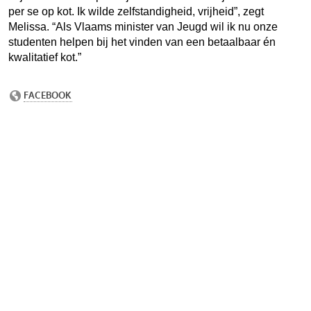
per se op kot. Ik wilde zelfstandigheid, vrijheid”, zegt
Melissa. “Als Vlaams minister van Jeugd wil ik nu onze
studenten helpen bij het vinden van een betaalbaar én
kwalitatief kot.”
Wis
je
dat
elk
stu