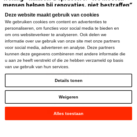
mensen helpen bij renovaties, niet bestraffen”
Deze website maakt gebruik van cookies
Team Vooruit
We gebruiken cookies om content en advertenties te
30.07.2026
personaliseren, om functies voor social media te bieden en
om ons websiteverkeer te analyseren. Ook delen we
informatie over uw gebruik van onze site met onze partners
voor social media, adverteren en analyse. Deze partners
kunnen deze gegevens combineren met andere informatie die
u aan ze heeft verstrekt of die ze hebben verzameld op basis
van uw gebruik van hun services.
Details tonen
Keizerslaan 13
1000 Brussel
Weigeren
02 552 02 00
hallo@vooruit.org
Alles toestaan
Snel