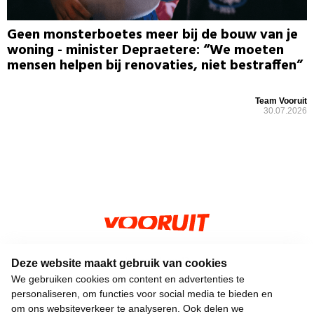
Geen monsterboetes meer bij de bouw van je
woning - minister Depraetere: “We moeten
mensen helpen bij renovaties, niet bestraffen”
Team Vooruit
30.07.2026
Keizerslaan 13
Deze website maakt gebruik van cookies
1000 Brussel
We gebruiken cookies om content en advertenties te
02 552 02 00
personaliseren, om functies voor social media te bieden en
om ons websiteverkeer te analyseren. Ook delen we
hallo@vooruit.org