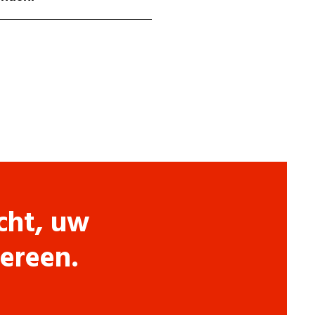
cht, uw
dereen.