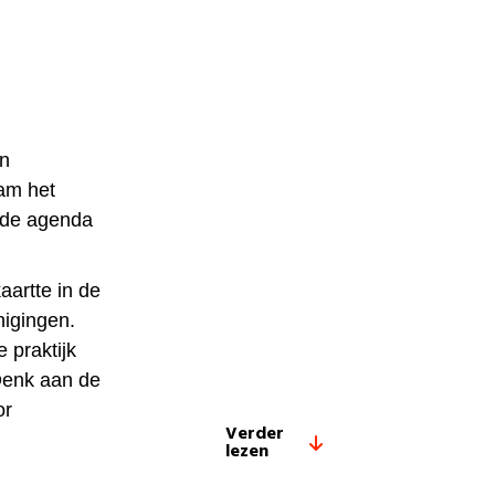
en
am het
 de agenda
aartte in de
nigingen.
 praktijk
 Denk aan de
or
Verder
lezen