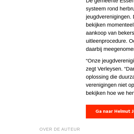
De gemeente Essen 
systeem rond herbru
jeugdverenigingen. 
bekijken momenteel 
aankoop van bekers,
uitleenprocedure. 
daarbij meegenome
“Onze jeugdverenigi
zegt Verleysen. “Da
oplossing die duurz
verenigingen niet o
bekijken hoe we hen
Ga naar Helmut J
OVER DE AUTEUR