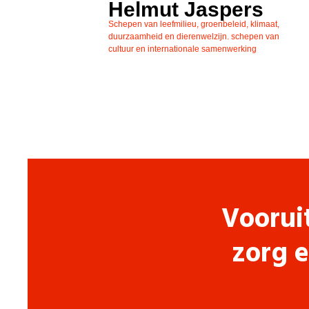
Helmut Jaspers
Schepen van leefmilieu, groenbeleid, klimaat,
duurzaamheid en dierenwelzijn. schepen van
cultuur en internationale samenwerking
Voorui
zorg e