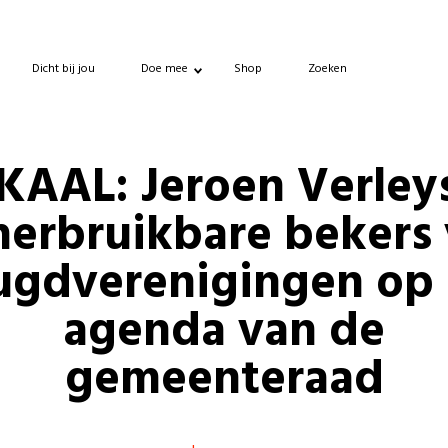
Dicht bij jou
Doe mee
Shop
Zoeken
KAAL: Jeroen Verley
herbruikbare bekers
ugdverenigingen op
agenda van de
gemeenteraad