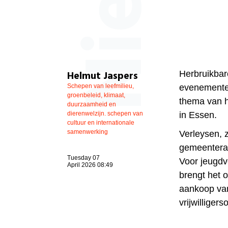
Helmut Jaspers
Herbruikbare
Schepen van leefmilieu,
evenementen
groenbeleid, klimaat,
thema van h
duurzaamheid en
dierenwelzijn. schepen van
in Essen.
cultuur en internationale
samenwerking
Verleysen, 
gemeenteraa
Tuesday 07
Voor jeugdv
April 2026 08:49
brengt het 
aankoop van
vrijwilliger