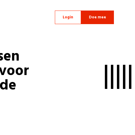
Login
Doe mee
sen
 voor
 de