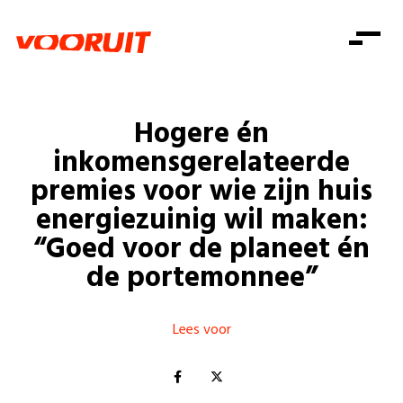
Laatste nieuws
Alle artikels
Beweging
Mission statement
Koopkracht
Dicht bij jou
Hogere én
Onze mensen
Doe mee
Zorg
inkomensgerelateerde
Doe mee
Shop
Standpunten
Gelijke kansen
premies voor wie zijn huis
Word lid
Zoeken
energiezuinig wil maken:
Vacatures
Welzijn
Login
Login
“Goed voor de planeet én
Mis niets
Consumentenbescherming
de portemonnee”
Pensioenen
Doe mee
Kinderen en jongeren
Lees voor