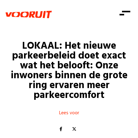
Laatste nieuws
Alle artikels
Beweging
Mission statement
Koopkracht
Dicht bij jou
LOKAAL: Het nieuwe
Onze mensen
Doe mee
Zorg
parkeerbeleid doet exact
Doe mee
Shop
Standpunten
Gelijke kansen
wat het belooft: Onze
Word lid
Zoeken
inwoners binnen de grote
Vacatures
Welzijn
Login
Login
ring ervaren meer
Mis niets
Consumentenbescherming
parkeercomfort
Pensioenen
Doe mee
Kinderen en jongeren
Lees voor