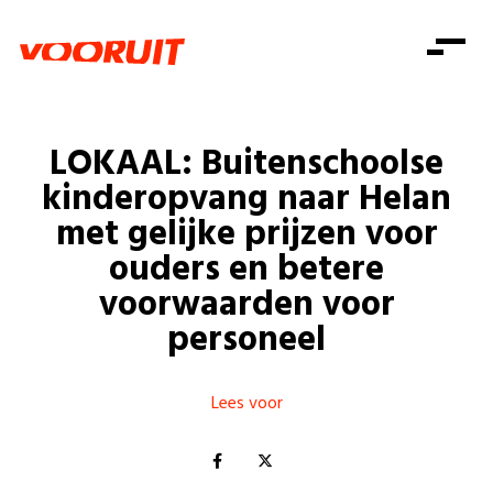
Laatste nieuws
Alle artikels
Beweging
Mission statement
Koopkracht
Dicht bij jou
LOKAAL: Buitenschoolse
Onze mensen
Doe mee
Zorg
kinderopvang naar Helan
Doe mee
Shop
Standpunten
Gelijke kansen
met gelijke prijzen voor
Word lid
Zoeken
ouders en betere
Vacatures
Welzijn
Login
Login
voorwaarden voor
Mis niets
Consumentenbescherming
personeel
Pensioenen
Doe mee
Kinderen en jongeren
Lees voor