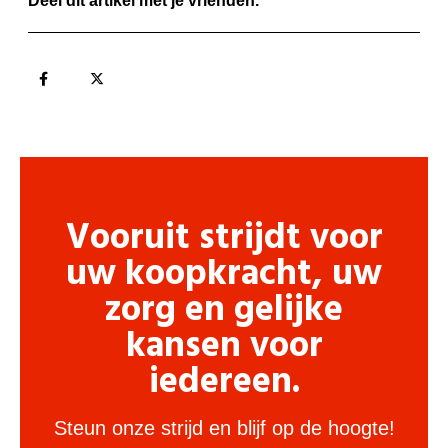
Deel dit artikel met je vrienden.
Vooruit strijdt voor
uw koopkracht, uw
zorg en gelijke
kansen voor
iedereen.
Steun onze strijd en blijf op de hoogte!