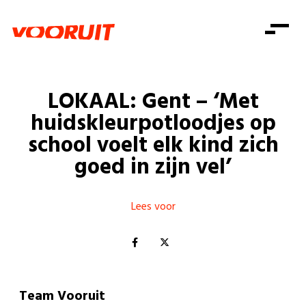
Laatste nieuws
Alle artikels
Beweging
Mission statement
Koopkracht
Dicht bij jou
LOKAAL: Gent – ‘Met
Onze mensen
Doe mee
Zorg
huidskleurpotloodjes op
Doe mee
Shop
Standpunten
Gelijke kansen
school voelt elk kind zich
Word lid
Zoeken
goed in zijn vel’
Vacatures
Welzijn
Login
Login
Mis niets
Consumentenbescherming
Lees voor
Pensioenen
Doe mee
Kinderen en jongeren
Team Vooruit