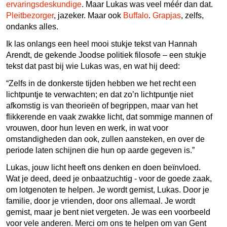
ervaringsdeskundige
. Maar Lukas was veel méér dan dat.
Pleitbezorger
, jazeker. Maar ook
Buffalo
.
Grapjas
, zelfs,
ondanks alles.
Ik las onlangs een heel mooi stukje tekst van Hannah
Arendt, de gekende Joodse politiek filosofe – een stukje
tekst dat past bij wie Lukas was, en wat hij deed:
“Zelfs in de donkerste tijden hebben we het recht een
lichtpuntje te verwachten; en dat zo’n lichtpuntje niet
afkomstig is van theorieën of begrippen, maar van het
flikkerende en vaak zwakke licht, dat sommige mannen of
vrouwen, door hun leven en werk, in wat voor
omstandigheden dan ook, zullen aansteken, en over de
periode laten schijnen die hun op aarde gegeven is.”
Lukas, jouw licht heeft ons denken en doen beïnvloed.
Wat je deed, deed je onbaatzuchtig - voor de goede zaak,
om lotgenoten te helpen. Je wordt gemist, Lukas. Door je
familie, door je vrienden, door ons allemaal. Je wordt
gemist, maar je bent niet vergeten. Je was een voorbeeld
voor vele anderen. Merci om ons te helpen om van Gent