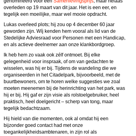
genomineerd voor een
Samenlevingsprijs
, maar helaas
overleden op 19 maart van dit jaar. Het is een eer, en
tegelijk een moeilijke, maar wel mooie opdracht.
Lukas overleed plots; hij zou op 4 december 60 jaar
geworden zijn. Wíj kenden hem vooral als lid van de
Stedelijke Adviesraad voor Personen met een Handicap,
en als actieve deelnemer aan onze klankbordgroep.
Ik heb hem zo vaak ook zélf ontmoet. Bij elke
gelegenheid voor inspraak, of om van gedachten te
wisselen, was hij er bij. Tijdens de wandeling die we
organiseerden in het Citadelpark, bijvoorbeeld, met de
buurtbewoners, om te horen welke suggesties we zoal
moeten meenemen bij de herinrichting van het park, was
hij er bij. Hij gaf er zijn visie als rolstoelgebruiker, heel
praktisch, heel doelgericht – scherp van tong, maar
tegelijk bedachtzaam.
Hij hield van die momenten, ook al omdat hij een
bijzonder goed contact had met onze
toegankelijkheidsambtenaren, in zijn rol als