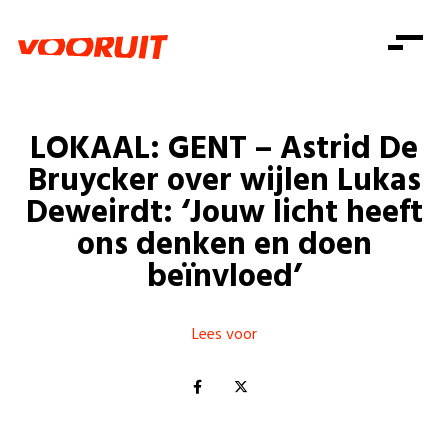
Laatste nieuws
Alle artikels
Beweging
Mission statement
Koopkracht
Dicht bij jou
LOKAAL: GENT – Astrid De
Onze mensen
Doe mee
Zorg
Bruycker over wijlen Lukas
Doe mee
Shop
Standpunten
Gelijke kansen
Deweirdt: ‘Jouw licht heeft
Word lid
Zoeken
ons denken en doen
Vacatures
Welzijn
Login
Login
beïnvloed’
Mis niets
Consumentenbescherming
Pensioenen
Doe mee
Lees voor
Kinderen en jongeren