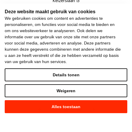
Keizerslaan 13
1000 Brussel
Deze website maakt gebruik van cookies
02 552 02 00
We gebruiken cookies om content en advertenties te
hallo@vooruit.org
personaliseren, om functies voor social media te bieden en
om ons websiteverkeer te analyseren. Ook delen we
informatie over uw gebruik van onze site met onze partners
Snel
voor social media, adverteren en analyse. Deze partners
kunnen deze gegevens combineren met andere informatie die
Over de beweging
u aan ze heeft verstrekt of die ze hebben verzameld op basis
van uw gebruik van hun services.
Algemeen
Details tonen
Laatste nieuws
Weigeren
Alles toestaan
©
2026
Vooruit —
Privacyverklaring
—
Gebruiksvoorwaarden
—
Cookieverklaring