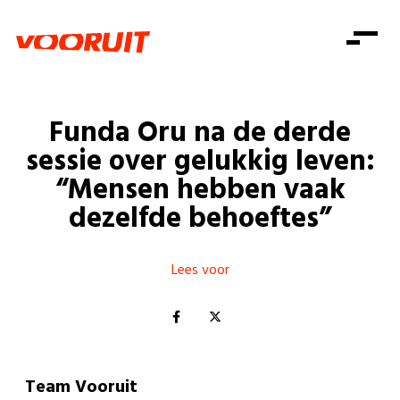
Laatste nieuws
Alle artikels
Beweging
Mission statement
Koopkracht
Dicht bij jou
Funda Oru na de derde
Onze mensen
Doe mee
Zorg
sessie over gelukkig leven:
Doe mee
Shop
Standpunten
Gelijke kansen
“Mensen hebben vaak
Word lid
Zoeken
dezelfde behoeftes”
Vacatures
Welzijn
Login
Login
Mis niets
Consumentenbescherming
Lees voor
Pensioenen
Doe mee
Kinderen en jongeren
Team Vooruit