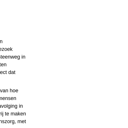
en
bezoek
steenweg in
ten
ect dat
 van hoe
 mensen
avolging in
rij te maken
jnszorg, met