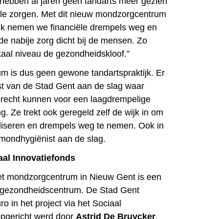
hebben al jaren geen tandarts meer gezien
ële zorgen. Met dit nieuw mondzorgcentrum
jk nemen we financiële drempels weg en
e nabije zorg dicht bij de mensen. Zo
kaal niveau de gezondheidskloof.”
 is dus geen gewone tandartspraktijk. Er
t van de Stad Gent aan de slag waar
erecht kunnen voor een laagdrempelige
ng. Ze trekt ook geregeld zelf de wijk in om
liseren en drempels weg te nemen. Ook in
 mondhygiënist aan de slag.
aal Innovatiefonds
het mondzorgcentrum in Nieuw Gent is een
wijkgezondheidscentrum. De Stad Gent
ro in het project via het Sociaal
opgericht werd door
Astrid De Bruycker
,