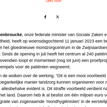
Lees voor
denbroucke
, onze federale minister van Sociale Zaken 
heid, heeft op woensdagochtend 11 januari 2023 een 
n het gloednieuwe mondzorgcentrum in de Zwijnaardse
Sinds de opening in juli heeft het centrum al 240 patiën
ovendien loopt er momenteel (nog tot juni) een proefproj
drempels voor de patiënten wegneemt.
n de wolken over de werking. “Dit is een mooi voorbeeld
oegankelijke manier tandzorg kunnen organiseren voor
 allesbehalve evident is. Dit straffe voorbeeld verdient n
het land. Daarom heb ik al beslist om één miljoen euro v
egratie van zogenaamde ‘mondhygiënisten’ in de eersteli