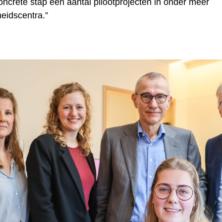
oncrete stap een aantal pilootprojecten in onder meer
eidscentra.”