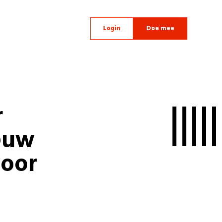
Login
Doe mee
r
euw
voor