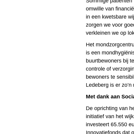
Sommige patiënten 
omwille van financi
in een kwetsbare wi
zorgen we voor goed
verkleinen we op lo
Het mondzorgcentrum
is een mondhygiënis
buurtbewoners bij t
controle of verzorgi
bewoners te sensibi
Ledeberg is er zo’n
Met dank aan Soci
De oprichting van 
initiatief van het 
investeert 65.550 eu
Innovatiefonds dat 