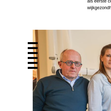
als eerste c
wijkgezondh