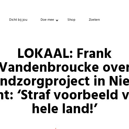
Dicht bij jou
Doe mee
Shop
Zoeken
LOKAAL: Frank
Vandenbroucke ove
ndzorgproject in Ni
t: ‘Straf voorbeeld 
hele land!’