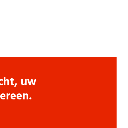
cht, uw
dereen.