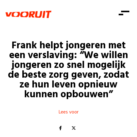
Laatste nieuws
Alle artikels
Beweging
Mission statement
Koopkracht
Dicht bij jou
Frank helpt jongeren met
Onze mensen
Doe mee
Zorg
een verslaving: “We willen
Doe mee
Shop
Standpunten
Gelijke kansen
jongeren zo snel mogelijk
Word lid
Zoeken
de beste zorg geven, zodat
Vacatures
Welzijn
Login
Login
ze hun leven opnieuw
Mis niets
Consumentenbescherming
kunnen opbouwen”
Pensioenen
Doe mee
Kinderen en jongeren
Lees voor