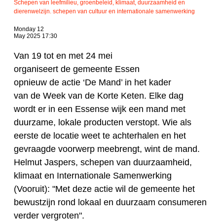
Schepen van leefmilieu, groenbeleid, klimaat, duurzaamheid en
dierenwelzijn. schepen van cultuur en internationale samenwerking
Monday 12
May 2025 17:30
Van 19 tot en met 24 mei
organiseert
de
gemeente Essen
opnieuw
de
actie ‘
De
Mand
’ in het kader
van
de
Week van
de
Korte Keten. Elke dag
wordt er in een Essense wijk een
mand
met
duurzame, lokale producten verstopt. Wie als
eerste
de
locatie weet te achterhalen en het
gevraagde voorwerp meebrengt, wint
de
mand
.
Helmut Jaspers, schepen van duurzaamheid,
klimaat en Internationale Samenwerking
(Vooruit): "Met
de
ze actie wil
de
gemeente het
bewustzijn rond lokaal en duurzaam consumeren
verder vergroten".