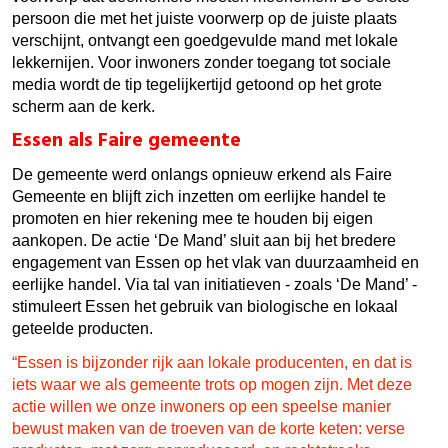
persoon die met het juiste voorwerp op
de
juiste plaats
verschijnt, ontvangt een goedgevulde
mand
met lokale
lekkernijen. Voor inwoners zonder toegang tot sociale
media wordt
de
tip tegelijkertijd getoond op het grote
scherm aan
de
kerk.
Essen als Faire gemeente
De gemeente werd onlangs opnieuw erkend als Faire
Gemeente en blijft zich inzetten om eerlijke handel te
promoten en hier rekening mee te houden bij eigen
aankopen.
De
actie ‘
De
Mand
’ sluit aan bij het bredere
engagement van Essen op het vlak van duurzaamheid en
eerlijke handel. Via tal van initiatieven - zoals ‘
De
Mand
’ -
stimuleert Essen het gebruik van biologische en lokaal
geteelde producten.
“Essen is bijzonder rijk aan lokale producenten, en dat is
iets waar we als gemeente trots op mogen zijn. Met
de
ze
actie willen we onze inwoners op een speelse manier
bewust maken van
de
troeven van
de
korte keten: verse