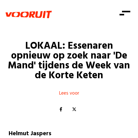
Laatste nieuws
Alle artikels
Beweging
Mission statement
Koopkracht
Dicht bij jou
LOKAAL: Essenaren
Onze mensen
Doe mee
Zorg
opnieuw op zoek naar 'De
Doe mee
Shop
Standpunten
Gelijke kansen
Mand' tijdens de Week van
Word lid
Zoeken
de Korte Keten
Vacatures
Welzijn
Login
Login
Mis niets
Consumentenbescherming
Lees voor
Pensioenen
Doe mee
Kinderen en jongeren
Helmut Jaspers