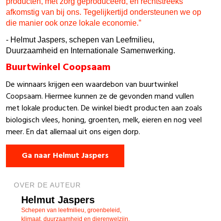
producten, met zorg geproduceerd, en rechtstreeks
afkomstig van bij ons. Tegelijkertijd ondersteunen we op
die manier ook onze lokale economie.”
- Helmut Jaspers, schepen van Leefmilieu,
Duurzaamheid en Internationale Samenwerking.
Buurtwinkel Coopsaam
De winnaars krijgen een waardebon van buurtwinkel
Coopsaam. Hiermee kunnen ze
de
gevonden
mand
vullen
met lokale producten.
De
winkel biedt producten aan zoals
biologisch vlees, honing, groenten, melk, eieren en nog veel
meer. En dat allemaal uit ons eigen dorp.
Ga naar Helmut Jaspers
OVER DE AUTEUR
Helmut Jaspers
Schepen van leefmilieu, groenbeleid,
klimaat, duurzaamheid en dierenwelzijn.