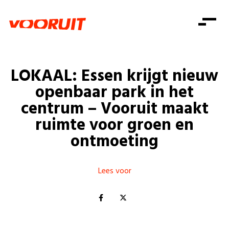
Laatste nieuws
Alle artikels
Beweging
Mission statement
Koopkracht
Dicht bij jou
LOKAAL: Essen krijgt nieuw
Onze mensen
Doe mee
Zorg
openbaar park in het
Doe mee
Shop
Standpunten
Gelijke kansen
centrum – Vooruit maakt
Word lid
Zoeken
ruimte voor groen en
Vacatures
Welzijn
Login
Login
ontmoeting
Mis niets
Consumentenbescherming
Pensioenen
Doe mee
Lees voor
Kinderen en jongeren