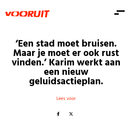
Laatste nieuws
Alle artikels
Beweging
Mission statement
Koopkracht
Dicht bij jou
‘Een stad moet bruisen.
Onze mensen
Doe mee
Zorg
Maar je moet er ook rust
Doe mee
Shop
Standpunten
Gelijke kansen
vinden.’ Karim werkt aan
Word lid
Zoeken
een nieuw
Vacatures
Welzijn
Login
Login
geluidsactieplan.
Mis niets
Consumentenbescherming
Pensioenen
Doe mee
Lees voor
Kinderen en jongeren