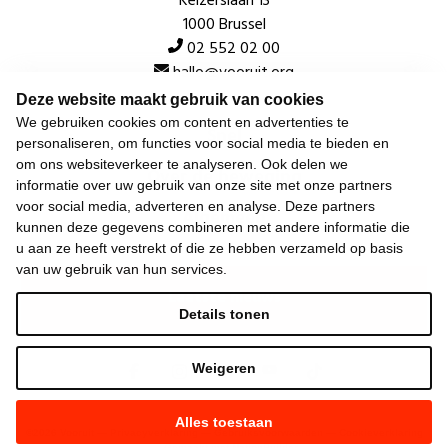
Keizerslaan 13
1000 Brussel
02 552 02 00
hallo@vooruit.org
Deze website maakt gebruik van cookies
We gebruiken cookies om content en advertenties te
Snel
personaliseren, om functies voor social media te bieden en
om ons websiteverkeer te analyseren. Ook delen we
Over de beweging
informatie over uw gebruik van onze site met onze partners
voor social media, adverteren en analyse. Deze partners
Algemeen
kunnen deze gegevens combineren met andere informatie die
u aan ze heeft verstrekt of die ze hebben verzameld op basis
van uw gebruik van hun services.
Laatste nieuws
Details tonen
Weigeren
Alles toestaan
©
2026
Vooruit —
Privacyverklaring
—
Gebruiksvoorwaarden
—
Cookieverklaring
—
Gemaakt met NationBuilder