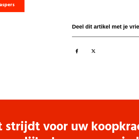
aspers
Deel dit artikel met je vr
t strijdt voor uw koopkra