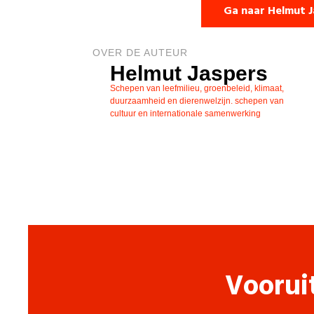
Ga naar Helmut J
OVER DE AUTEUR
Helmut Jaspers
Schepen van leefmilieu, groenbeleid, klimaat,
duurzaamheid en dierenwelzijn. schepen van
cultuur en internationale samenwerking
Voorui