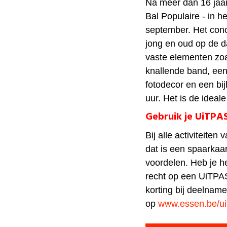
Na meer dan 16 jaar s
Bal Populaire - in h
september. Het conc
jong en oud op de d
vaste elementen zoa
knallende band, ee
fotodecor en een bij
uur. Het is de ideale 
Gebruik je UiTPA
Bij alle activiteite
dat is een spaarkaa
voordelen. Heb je he
recht op een UiTPAS
korting bij deelname
op
www.essen.be/ui