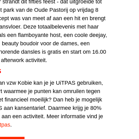
trandt dit fifties feest - dat uitgroeide tot
et park van de Oude Pastorij op vrijdag 8
ept was van meet af aan een hit en brengt
ansvloer. Deze totaalbelevenis met haar
ls een flamboyante host, een coole deejay,
n beauty boudoir voor de dames, een
horende dansles is gratis en start om 16.00
afterwork activiteit.
S
n van vzw Kobie kan je je UiTPAS gebruiken,
rt waarmee je punten kan omruilen tegen
t financieel moeilijk? Dan heb je mogelijk
 aan kansentarief. Daarmee krijg je 80%
 aan een activiteit. Meer informatie vind je
tpas
.