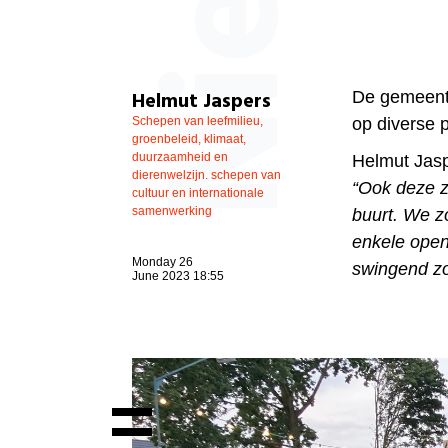
Helmut Jaspers
De gemeente
Schepen van leefmilieu,
op diverse p
groenbeleid, klimaat,
duurzaamheid en
Helmut Jasp
dierenwelzijn. schepen van
“Ook deze z
cultuur en internationale
samenwerking
buurt. We zo
enkele open
Monday 26
swingend z
June 2023 18:55