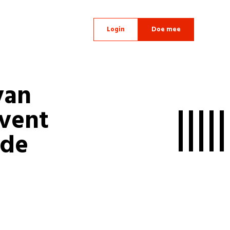
Login
Doe mee
van
event
 de