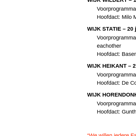
WIJK WILDERT – 13 
Voorprogramma:
Hoofdact: Milo
WIJK STATIE – 20 ju
Voorprogramma’
eachother
Hoofdact: Base
WIJK HEIKANT – 27 
Voorprogramma
Hoofdact: De Co
WIJK HORENDONK –
Voorprogramma:
Hoofdact: Gunt
“We willen iedere 