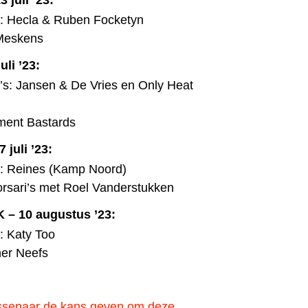
juli ’23:
 Hecla & Ruben Focketyn
 Meskens
li ’23:
s: Jansen & De Vries en Only Heat
ment Bastards
juli ’23:
: Reines (Kamp Noord)
rsari’s met Roel Vanderstukken
 10 augustus ’23:
 Katy Too
her Neefs
Essenaar de kans geven om deze