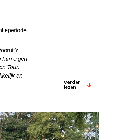
tieperiode
ooruit):
n hun eigen
on Tour,
kelijk en
Verder
lezen