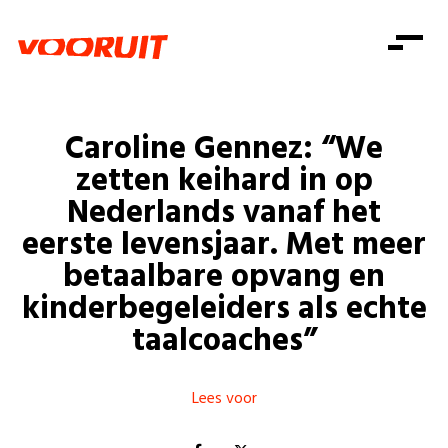
Laatste nieuws
Alle artikels
Beweging
Mission statement
Koopkracht
Dicht bij jou
Caroline Gennez: “We
Onze mensen
Doe mee
Zorg
zetten keihard in op
Doe mee
Shop
Standpunten
Gelijke kansen
Nederlands vanaf het
Word lid
Zoeken
eerste levensjaar. Met meer
Vacatures
Welzijn
Login
Login
betaalbare opvang en
Mis niets
Consumentenbescherming
kinderbegeleiders als echte
Pensioenen
taalcoaches”
Doe mee
Kinderen en jongeren
Lees voor