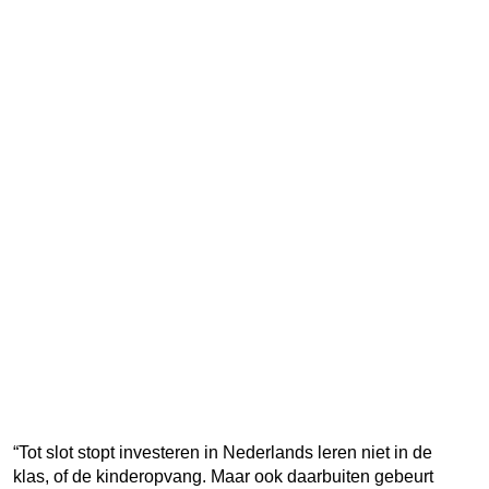
kin
niet
enk
spe
Ned
prat
maa
kun
ze
via
hui
of
in
gro
ook
gro
sta
zett
“Tot slot stopt investeren in Nederlands leren niet in de
klas, of de kinderopvang. Maar ook daarbuiten gebeurt