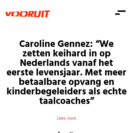
Laatste nieuws
Alle artikels
Beweging
Mission statement
Koopkracht
Dicht bij jou
Caroline Gennez: “We
Onze mensen
Doe mee
Zorg
zetten keihard in op
Doe mee
Shop
Standpunten
Gelijke kansen
Nederlands vanaf het
Word lid
Zoeken
eerste levensjaar. Met meer
Vacatures
Welzijn
Login
Login
betaalbare opvang en
Mis niets
Consumentenbescherming
kinderbegeleiders als echte
Pensioenen
taalcoaches”
Doe mee
Kinderen en jongeren
Lees voor