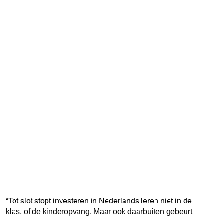
kin
niet
enk
spe
Ned
prat
maa
kun
ze
via
hui
of
in
gro
ook
gro
sta
zett
“Tot slot stopt investeren in Nederlands leren niet in de
klas, of de kinderopvang. Maar ook daarbuiten gebeurt