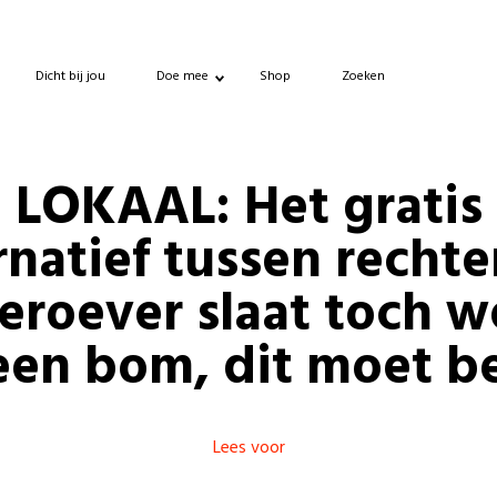
Dicht bij jou
Doe mee
Shop
Zoeken
LOKAAL: Het gratis
rnatief tussen rechte
eroever slaat toch w
 een bom, dit moet be
Lees voor