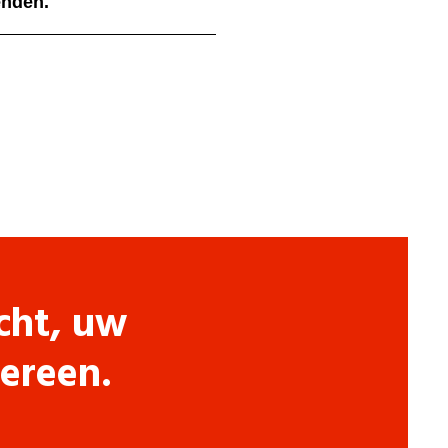
ienden.
cht, uw
dereen.