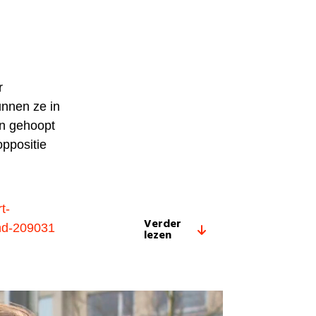
r
unnen ze in
n gehoopt
ppositie
t-
Verder
end-209031
lezen