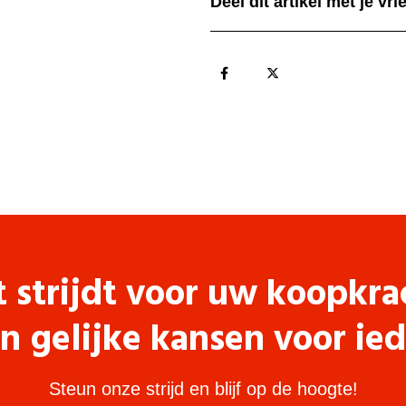
Deel dit artikel met je vr
t strijdt voor uw koopkra
n gelijke kansen voor ie
Steun onze strijd en blijf op de hoogte!