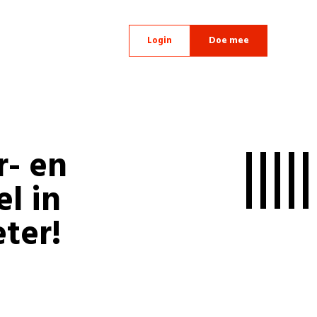
Login
Doe mee
r- en
el in
ter!