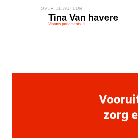
OVER DE AUTEUR
Tina Van havere
Vlaams parlementslid
Voorui
zorg e