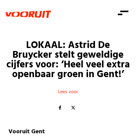
Laatste nieuws
Alle artikels
Beweging
Mission statement
Koopkracht
Dicht bij jou
LOKAAL: Astrid De
Onze mensen
Doe mee
Zorg
Bruycker stelt geweldige
Doe mee
Shop
Standpunten
Gelijke kansen
cijfers voor: ‘Heel veel extra
Word lid
Zoeken
openbaar groen in Gent!’
Vacatures
Welzijn
Login
Login
Mis niets
Consumentenbescherming
Lees voor
Pensioenen
Doe mee
Kinderen en jongeren
Vooruit Gent