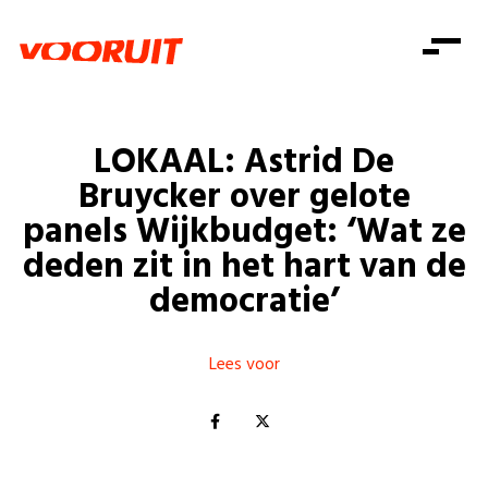
Laatste nieuws
Alle artikels
Beweging
Mission statement
Koopkracht
Dicht bij jou
LOKAAL: Astrid De
Onze mensen
Doe mee
Zorg
Bruycker over gelote
Doe mee
Shop
Standpunten
Gelijke kansen
panels Wijkbudget: ‘Wat ze
Word lid
Zoeken
deden zit in het hart van de
Vacatures
Welzijn
Login
Login
democratie’
Mis niets
Consumentenbescherming
Pensioenen
Doe mee
Lees voor
Kinderen en jongeren