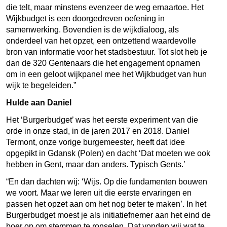
die telt, maar minstens evenzeer de weg ernaartoe. Het
Wijkbudget is een doorgedreven oefening in
samenwerking. Bovendien is de wijkdialoog, als
onderdeel van het opzet, een ontzettend waardevolle
bron van informatie voor het stadsbestuur. Tot slot heb je
dan de 320 Gentenaars die het engagement opnamen
om in een geloot wijkpanel mee het Wijkbudget van hun
wijk te begeleiden.”
Hulde aan Daniel
Het ‘Burgerbudget’ was het eerste experiment van die
orde in onze stad, in de jaren 2017 en 2018. Daniel
Termont, onze vorige burgemeester, heeft dat idee
opgepikt in Gdansk (Polen) en dacht ‘Dat moeten we ook
hebben in Gent, maar dan anders. Typisch Gents.’
“En dan dachten wij: ‘Wijs. Op die fundamenten bouwen
we voort. Maar we leren uit die eerste ervaringen en
passen het opzet aan om het nog beter te maken’. In het
Burgerbudget moest je als initiatiefnemer aan het eind de
boer op om stemmen te ronselen. Dat vonden wij wat te