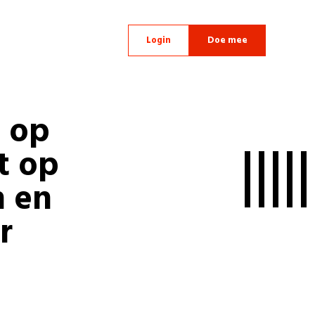
Login
Doe mee
 op
t op
n en
r