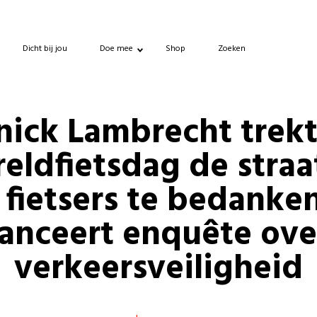
Dicht bij jou
Doe mee
Shop
Zoeken
nick Lambrecht trekt
eldfietsdag de straa
fietsers te bedanke
lanceert enquête ove
verkeersveiligheid