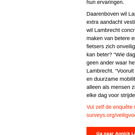
hun ervaringen.
Daarenboven wil La
extra aandacht vest
wil Lambrecht concr
maken van betere en 
fietsers zich onveil
kan beter? “Wie dage
geen ander waar het
Lambrecht. “Vooruit 
en duurzame mobilit
alleen als mensen zi
elke dag voor strijde
Vul zelf de enquête i
surveys.org/veiligv
Ga naar Annick 