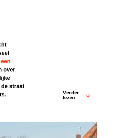
cht
veel
e
een
n over
ijke
de straat
Verder
ts.
lezen