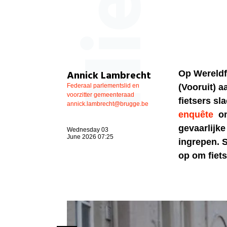
Annick Lambrecht
Op Wereldf
Federaal parlementslid en
(Vooruit) a
voorzitter gemeenteraad
fietsers sl
annick.lambrecht@brugge.be
enquête
om
gevaarlijke
Wednesday 03
June 2026 07:25
ingrepen. 
op om fiet