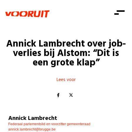
Laatste nieuws
Alle artikels
Beweging
Mission statement
Koopkracht
Dicht bij jou
Annick Lam­brecht over job­
Onze mensen
Doe mee
Zorg
ver­lies bij Alstom: ​“Dit is
Doe mee
Shop
Standpunten
Gelijke kansen
een gro­te klap”
Word lid
Zoeken
Vacatures
Welzijn
Login
Login
Mis niets
Lees voor
Consumentenbescherming
Pensioenen
Doe mee
Kinderen en jongeren
Annick Lambrecht
Federaal parlementslid en voorzitter gemeenteraad
annick.lambrecht@brugge.be