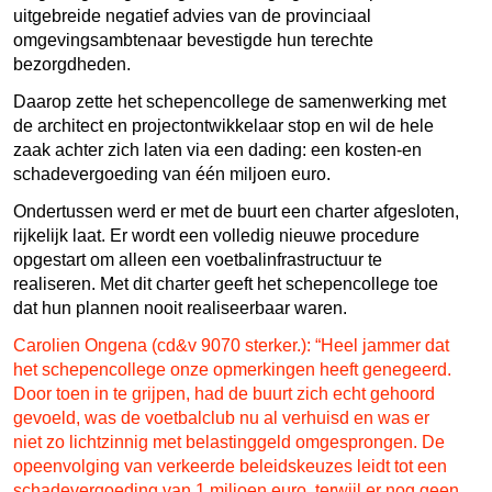
uitgebreide negatief advies van de provinciaal
omgevingsambtenaar bevestigde hun terechte
bezorgdheden.
Daarop zette het schepencollege de samenwerking met
de architect en projectontwikkelaar stop en wil de hele
zaak achter zich laten via een dading: een kosten-en
schadevergoeding van één miljoen euro.
Ondertussen werd er met de buurt een charter afgesloten,
rijkelijk laat. Er wordt een volledig nieuwe procedure
opgestart om alleen een voetbalinfrastructuur te
realiseren. Met dit charter geeft het schepencollege toe
dat hun plannen nooit realiseerbaar waren.
Carolien Ongena (cd&v 9070 sterker.): “
Heel jammer dat
het schepencollege onze opmerkingen heeft genegeerd.
Door toen in te grijpen, had de buurt zich echt gehoord
gevoeld, was de voetbalclub nu al verhuisd en was er
niet zo lichtzinnig met belastinggeld omgesprongen. De
opeenvolging van verkeerde beleidskeuzes leidt tot een
schadevergoeding van 1 miljoen euro, terwijl er nog geen