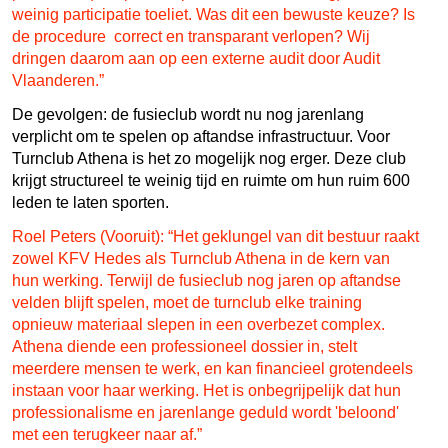
weinig participatie toeliet. Was dit een bewuste keuze? Is
de procedure correct en transparant verlopen? Wij
dringen daarom aan op een externe audit door Audit
Vlaanderen.”
De gevolgen: de fusieclub wordt nu nog jarenlang
verplicht om te spelen op aftandse infrastructuur. Voor
Turnclub Athena is het zo mogelijk nog erger. Deze club
krijgt structureel te weinig tijd en ruimte om hun ruim 600
leden te laten sporten.
Roel Peters (Vooruit): “Het geklungel van dit bestuur raakt
zowel KFV Hedes als Turnclub Athena in de kern van
hun werking. Terwijl de fusieclub nog jaren op aftandse
velden blijft spelen, moet de turnclub elke training
opnieuw materiaal slepen in een overbezet complex.
Athena diende een professioneel dossier in, stelt
meerdere mensen te werk, en kan financieel grotendeels
instaan voor haar werking. Het is onbegrijpelijk dat hun
professionalisme en jarenlange geduld wordt 'beloond'
met een terugkeer naar af.”