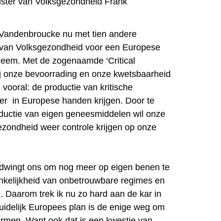
inister van Volksgezondheid Frank
 Vandenbroucke nu met tien andere
 van Volksgezondheid voor een Europese
leem. Met de zogenaamde ‘Critical
hij onze bevoorrading en onze kwetsbaarheid
 vooral: de productie van kritische
r in Europese handen krijgen. Door te
oductie van eigen geneesmiddelen wil onze
ezondheid weer controle krijgen op onze
t dwingt ons om nog meer op eigen benen te
nkelijkheid van onbetrouwbare regimes en
n. Daarom trek ik nu zo hard aan de kar in
idelijk Europees plan is de enige weg om
rmen. Want ook dat is een kwestie van