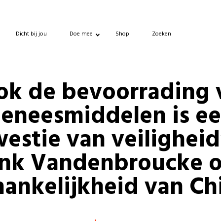
Dicht bij jou
Doe mee
Shop
Zoeken
ok de bevoorrading 
eneesmiddelen is e
estie van veiligheid
ank Vandenbroucke o
hankelijkheid van Ch