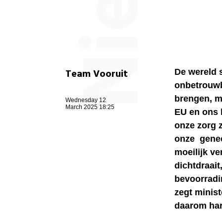
Team Vooruit
De wereld s
onbetrouwba
brengen, m
Wednesday 12
March 2025 18:25
EU en ons l
onze zorg z
onze genee
moeilijk ve
dichtdraai
bevoorradi
zegt minis
daarom har