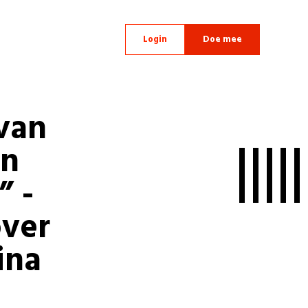
Login
Doe mee
van
en
” -
ver
ina