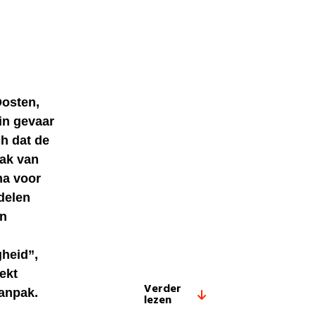
Oosten,
in gevaar
h dat de
lak van
na voor
delen
an
gheid”,
ekt
Verder
anpak.
lezen