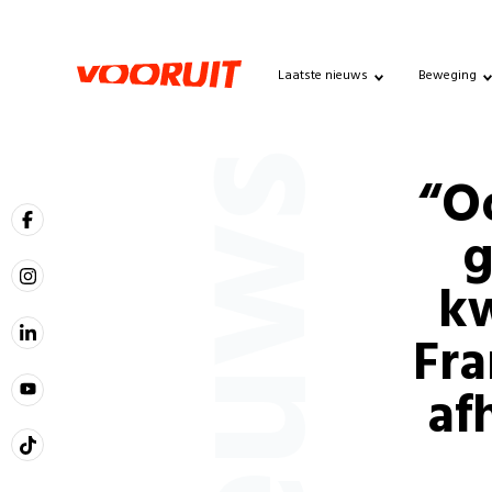
Laatste nieuws
Beweging
Nieuws
“O
g
kw
Fr
af