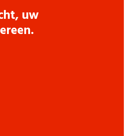
cht, uw
dereen.