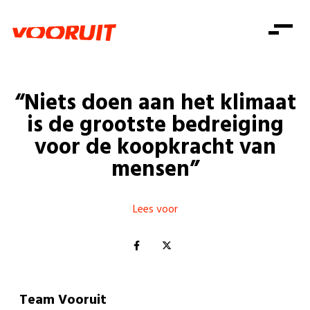
Laatste nieuws
Alle artikels
Beweging
Mission statement
Koopkracht
Dicht bij jou
“Niets doen aan het klimaat
Onze mensen
Doe mee
Zorg
is de grootste bedreiging
Doe mee
Shop
Standpunten
Gelijke kansen
voor de koopkracht van
Word lid
Zoeken
mensen”
Vacatures
Welzijn
Login
Login
Mis niets
Consumentenbescherming
Lees voor
Pensioenen
Doe mee
Kinderen en jongeren
Team Vooruit