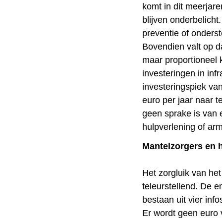
komt in dit meerjar
blijven onderbelicht.
preventie of onders
Bovendien valt op da
maar proportioneel k
investeringen in in
investeringspiek va
euro per jaar naar t
geen sprake is van e
hulpverlening of ar
Mantelzorgers en 
Het zorgluik van he
teleurstellend. De e
bestaan uit vier info
Er wordt geen euro v