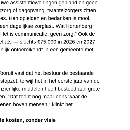
euwe assistentiewoningen gepland en geen
iszorg of dagopvang. “Mantelzorgers zitten
ees. Hen opleiden en bedanken is mooi,
een dagelijkse zorglast. Wat Kortenberg
. Het is communicatie, geen zorg.” Ook de
ceflats — slechts €75.000 in 2026 en 2027
jnlijk ontoereikend” in een gemeente met
ooruit vast dat het bestuur de bestaande
opzet, terwijl het in het eerste jaar van de
anzienlijke middelen heeft besteed aan grote
n. “Dat toont nog maar eens waar de
 stenen boven mensen,” klinkt het.
de kosten, zonder visie