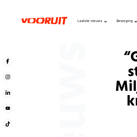
Laatste nieuws
Beweging
Nieuws
“
s
Mi
k