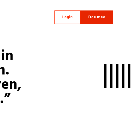
Login
Doe mee
in
n.
en,
.”