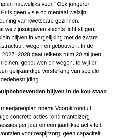
enplan nauwelijks voor.” Ook jongeren
 Er is geen visie op mentaal welzijn,
teuning van kwetsbare gezinnen.
t welzijnsuitgaven slechts licht stijgen,
lein blijven in vergelijking met de zware
frastructuur, wegen en gebouwen. In de
n 2027–2028 gaat telkens ruim 20 miljoen
erreinen, gebouwen en wegen, terwijl er
en gelijkaardige versterking van sociale
moedebestrijding.
hulpbehoevenden blijven in de kou staan
t meerjarenplan noemt Vooruit ronduit
nige concrete acties rond mantelzorg
sessies per jaar en een jaarlijkse activiteit.
oorzien voor respijtzorg, geen capaciteit