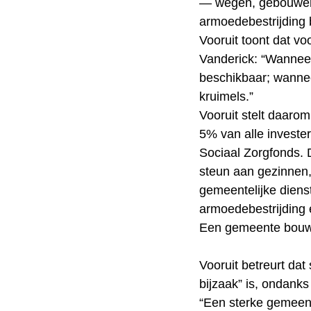
— wegen, gebouwen 
armoedebestrijding bl
Vooruit toont dat voo
Vanderick: “Wanneer
beschikbaar; wanne
kruimels.”
Vooruit stelt daaro
5% van alle investe
Sociaal Zorgfonds. 
steun aan gezinnen,
gemeentelijke diens
armoedebestrijding
Een gemeente bouw 
Vooruit betreurt dat
bijzaak” is, ondanks
“Een sterke gemeent