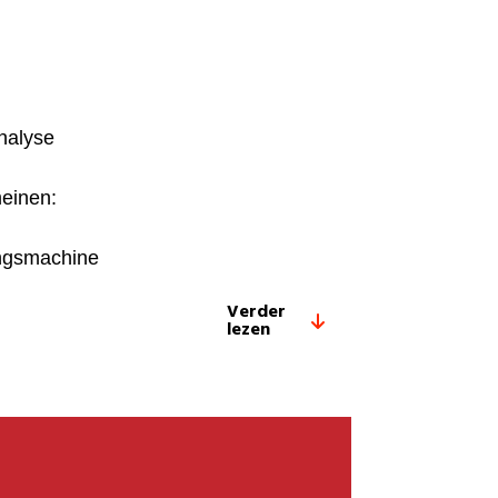
nalyse
meinen:
ingsmachine
Verder
lezen