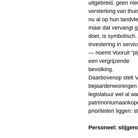
uitgebreid, geen ni
versterking van thu
nu al op hun tandvl
maar dat vervangt g
doet, is symbolisch
investering in servi
— noemt Vooruit “pi
een vergrijzende
bevolking.
Daarbovenop stelt V
bejaardenwoningen st
legislatuur wel al a
patrimoniumaankope
prioriteiten liggen:
Personeel: stijgen