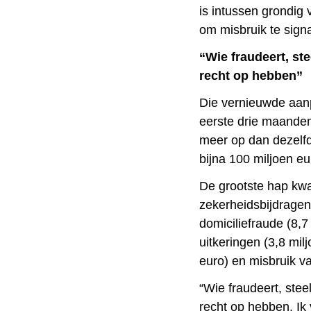
is intussen grondig
om misbruik te signa
“Wie fraudeert, st
recht op hebben”
Die vernieuwde aanpa
eerste drie maanden
meer op dan dezelfde
bijna 100 miljoen eu
De grootste hap kwa
zekerheidsbijdragen
domiciliefraude (8,
uitkeringen (3,8 milj
euro) en misbruik va
“Wie fraudeert, stee
recht op hebben. Ik 