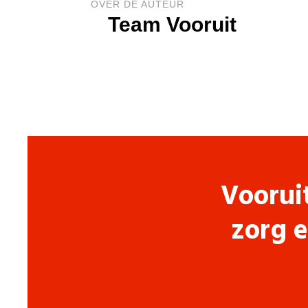
OVER DE AUTEUR
Team Vooruit
Voorui
zorg e