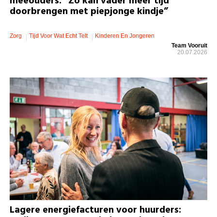
meeouders: “Zo kan vader meer tijd
doorbrengen met piepjonge kindje”
Zorg
Tijd Voor Wat Echt Telt
Kinderen En Jongeren
Team Vooruit
20.07.2026
Lagere energiefacturen voor huurders: