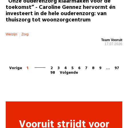
“Onze ouderenzorg klaarmaken voor de
toekomst” - Caroline Gennez hervormt én
investeert in de hele ouderenzorg: van
thuiszorg tot woonzorgcentrum
Welzijn
Zorg
Team Vooruit
17.07.2026
Vorige
1
2
3
4
5
6
7
8
9
…
97
98
Volgende
Vooruit strijdt voor